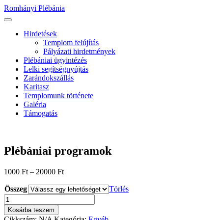
Ugrás
Romhányi Plébánia
a
tartalomhoz
Hirdetések
Templom felújítás
Pályázati hirdetmények
Plébániai ügyintézés
Lelki segítségnyújtás
Zarándokszállás
Karitasz
Templomunk története
Galéria
Támogatás
Plébániai programok
1000
Ft
–
20000
Ft
Összeg
Törlés
Plébániai
programok
Kosárba teszem
mennyiség
Cikkszám:
N/A
Kategória:
Egyéb