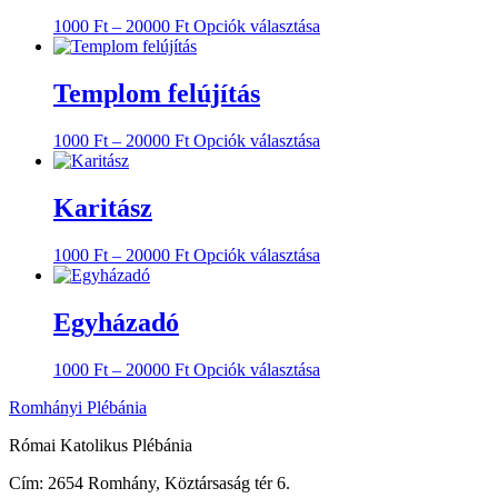
Ennek
1000
Ft
–
20000
Ft
Opciók választása
a
terméknek
több
Templom felújítás
variációja
van.
Ennek
1000
Ft
–
20000
Ft
Opciók választása
A
a
változatok
terméknek
a
több
Karitász
termékoldalon
variációja
választhatók
van.
ki
Ennek
1000
Ft
–
20000
Ft
Opciók választása
A
a
változatok
terméknek
a
több
Egyházadó
termékoldalon
variációja
választhatók
van.
ki
Ennek
1000
Ft
–
20000
Ft
Opciók választása
A
a
változatok
Romhányi Plébánia
terméknek
a
több
termékoldalon
Római Katolikus Plébánia
variációja
választhatók
van.
ki
Cím:
2654 Romhány, Köztársaság tér 6.
A