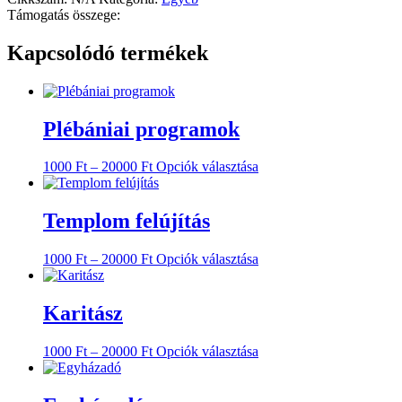
Támogatás összege:
Kapcsolódó termékek
Plébániai programok
Ennek
1000
Ft
–
20000
Ft
Opciók választása
a
terméknek
több
Templom felújítás
variációja
van.
Ennek
1000
Ft
–
20000
Ft
Opciók választása
A
a
változatok
terméknek
a
több
Karitász
termékoldalon
variációja
választhatók
van.
ki
Ennek
1000
Ft
–
20000
Ft
Opciók választása
A
a
változatok
terméknek
a
több