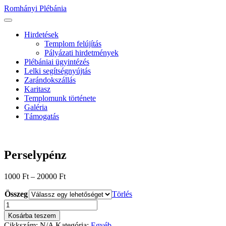
Ugrás
Romhányi Plébánia
a
tartalomhoz
Hirdetések
Templom felújítás
Pályázati hirdetmények
Plébániai ügyintézés
Lelki segítségnyújtás
Zarándokszállás
Karitasz
Templomunk története
Galéria
Támogatás
Perselypénz
1000
Ft
–
20000
Ft
Összeg
Törlés
Perselypénz
mennyiség
Kosárba teszem
Cikkszám:
N/A
Kategória:
Egyéb