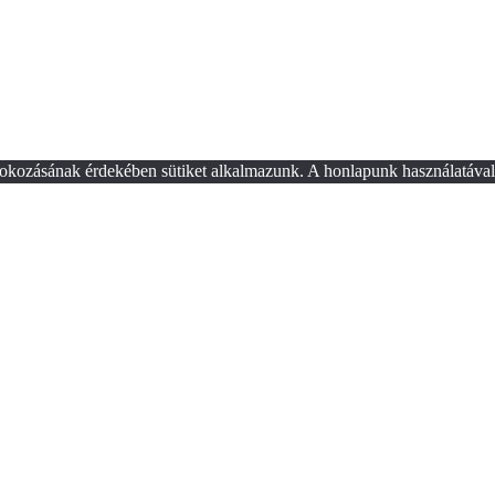
okozásának érdekében sütiket alkalmazunk. A honlapunk használatával 