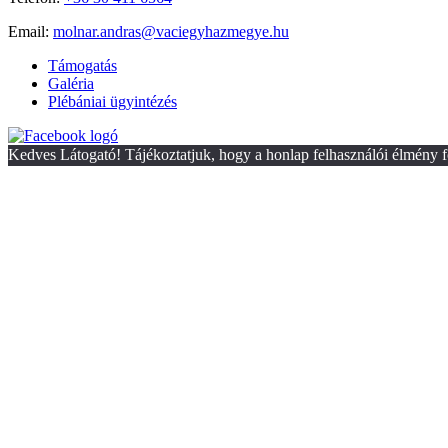
Email:
molnar.andras@vaciegyhazmegye.hu
Támogatás
Galéria
Plébániai ügyintézés
Kedves Látogató! Tájékoztatjuk, hogy a honlap felhasználói élmény f