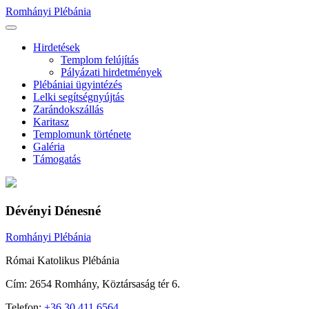
Ugrás
Romhányi Plébánia
a
tartalomhoz
Hirdetések
Templom felújítás
Pályázati hirdetmények
Plébániai ügyintézés
Lelki segítségnyújtás
Zarándokszállás
Karitasz
Templomunk története
Galéria
Támogatás
Dévényi Dénesné
Romhányi Plébánia
Római Katolikus Plébánia
Cím:
2654 Romhány, Köztársaság tér 6.
Telefon:
+36 30 411 6564