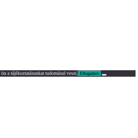
ön a tájékoztatásunkat tudomásul veszi.
Elfogadom