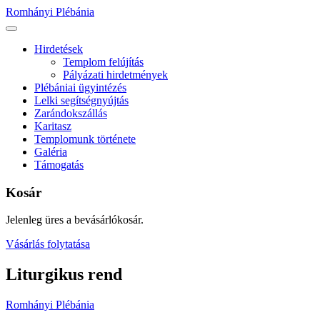
Ugrás
Romhányi Plébánia
a
tartalomhoz
Hirdetések
Templom felújítás
Pályázati hirdetmények
Plébániai ügyintézés
Lelki segítségnyújtás
Zarándokszállás
Karitasz
Templomunk története
Galéria
Támogatás
Kosár
Jelenleg üres a bevásárlókosár.
Vásárlás folytatása
Liturgikus rend
Romhányi Plébánia