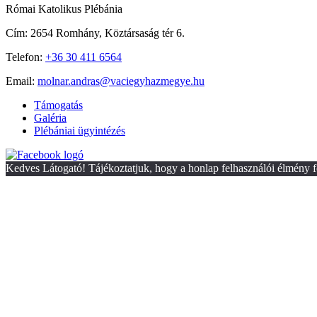
Római Katolikus Plébánia
Cím:
2654 Romhány, Köztársaság tér 6.
Telefon:
+36 30 411 6564
Email:
molnar.andras@vaciegyhazmegye.hu
Támogatás
Galéria
Plébániai ügyintézés
Kedves Látogató! Tájékoztatjuk, hogy a honlap felhasználói élmény f