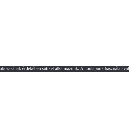
okozásának érdekében sütiket alkalmazunk. A honlapunk használatával 